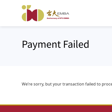
Skip
to
content
Payment Failed
We’re sorry, but your transaction failed to proce